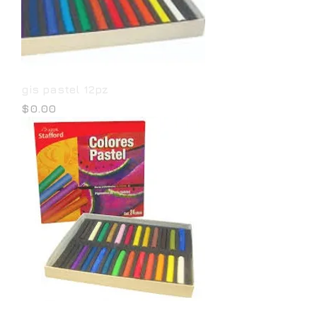
gis pastel 12pz
Precio
$0.00