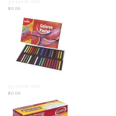
gis pastel 24pz
Precio
$0.00
gis pastel 36pz
Precio
$0.00