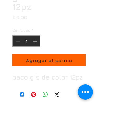
12pz
Precio
$0.00
Cantidad
*
Agregar al carrito
baco gis de color 12pz
Horario
Oficina:
Lunes a Viernes de 7:00 a 18:00 hrs
Puntos de venta:
Lunes a Domingo 7:00 a
21:30 hrs