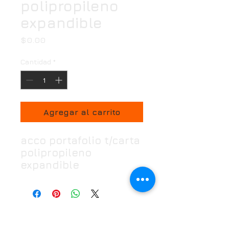
polipropileno
expandible
Precio
$0.00
Cantidad
*
Agregar al carrito
acco portafolio t/carta
polipropileno
expandible
Horario