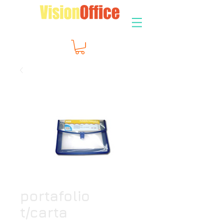
portafolio
t/carta