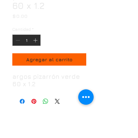
60 x 1.2
Precio
$0.00
Cantidad
*
Agregar al carrito
argos pizarrón verde
60 x 1.2
Horario
Oficina:
Lunes a Viernes de 7:00 a 18:00 hrs
Puntos de venta:
Lunes a Domingo 7:00 a