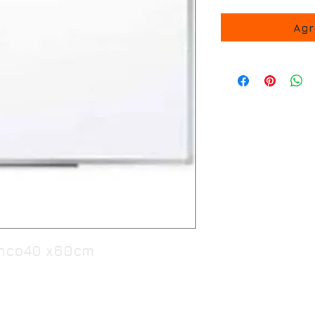
Agr
lanco40 x60cm