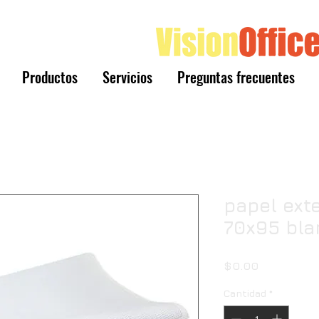
Productos
Servicios
Preguntas frecuentes
papel ext
70x95 bla
Precio
$0.00
Cantidad
*