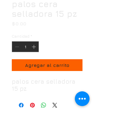
palos cera
selladora 15 pz
Precio
$0.00
Cantidad
*
Agregar al carrito
palos cera selladora
15 pz
Horario
Oficina:
Lunes a Viernes de 7:00 a 18:00 hrs