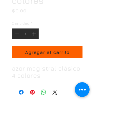
colores
Precio
$0.00
Cantidad
*
Agregar al carrito
azor magistral clásico
4 colores
Horario
Oficina:
Lunes a Viernes de 7:00 a 18:00 hrs
Puntos de venta:
Lunes a Domingo 7:00 a
21:30 hrs