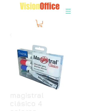
magistral
clásico 4