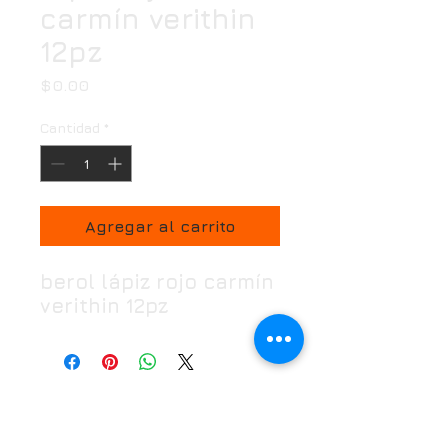
carmín verithin
12pz
Precio
$0.00
Cantidad
*
Agregar al carrito
berol lápiz rojo carmín
verithin 12pz
Horario