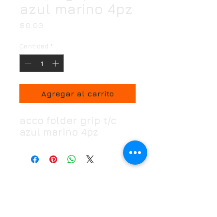
azul marino 4pz
Precio
$0.00
Cantidad
*
Agregar al carrito
acco folder grip t/c
azul marino 4pz
Horario
Oficina:
Lunes a Viernes de 7:00 a 18:00 hrs
Puntos de venta:
Lunes a Domingo 7:00 a