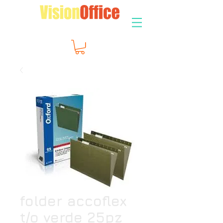
folder accoflex
t/o verde 25pz