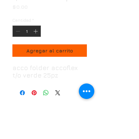
Precio
$0.00
Cantidad
*
Agregar al carrito
acco folder accoflex
t/o verde 25pz
Horario
Oficina:
Lunes a Viernes de 7:00 a 18:00 hrs
Puntos de venta:
Lunes a Domingo 7:00 a
21:30 hrs