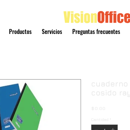
Productos
Servicios
Preguntas frecuentes
cuaderno 
cosido ra
Precio
$0.00
Cantidad
*