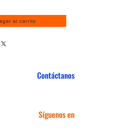
egar al carrito
Contáctanos
55 91 98 48 89
55 44 50 55 03
Síguenos en