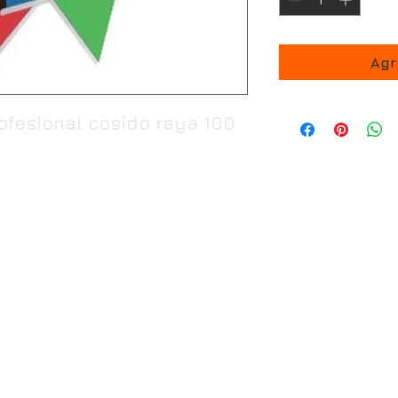
Agr
ofesional cosido raya 100
00 hrs
0 a 21:30 hrs