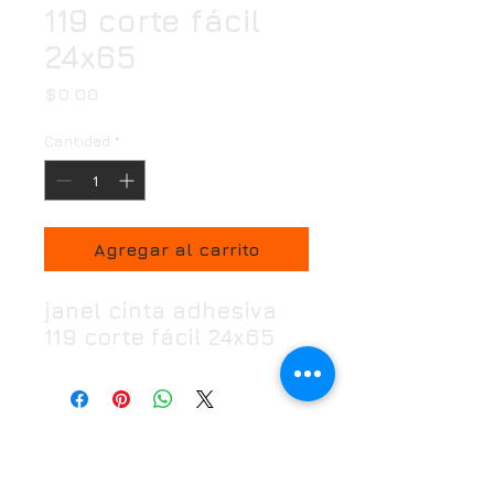
119 corte fácil
24x65
Precio
$0.00
Cantidad
*
Agregar al carrito
janel cinta adhesiva
119 corte fácil 24x65
Horario