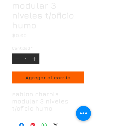
modular 3
niveles t/oficio
humo
Precio
$0.00
Cantidad
*
Agregar al carrito
sablon charola
modular 3 niveles
t/oficio humo