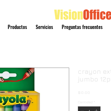
Productos
Servicios
Preguntas frecuentes
crayon ex
jumbo 12p
Precio
$0.00
Cantidad
*