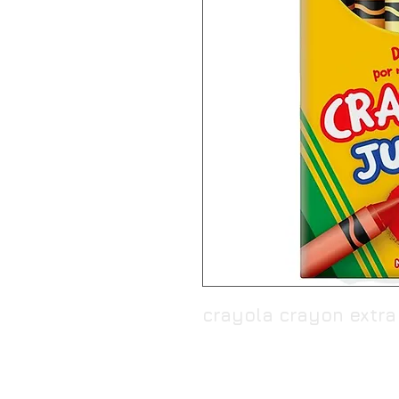
crayola crayon extra