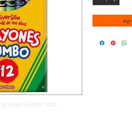
Agr
 grueso jumbo 12pz