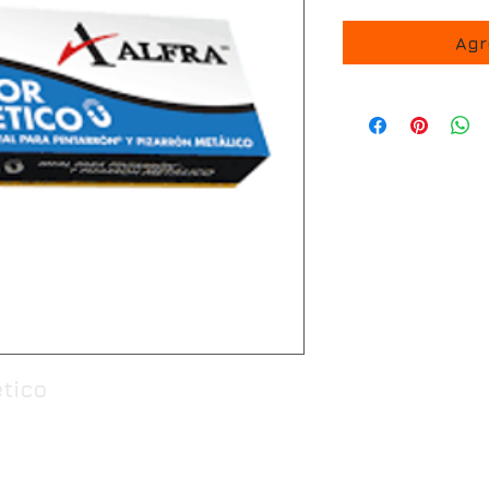
Agr
tico