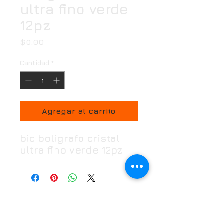
ultra fino verde
12pz
Precio
$0.00
Cantidad
*
Agregar al carrito
bic bolígrafo cristal
ultra fino verde 12pz
Horario