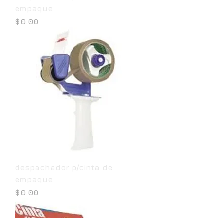
empaque
Precio
$0.00
despachador p/cinta de
empaque
Precio
$0.00