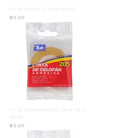
cinta apara ductos 48x10
Precio
$0.00
cinta adhesiva 205 corte fácil
12x33
Precio
$0.00