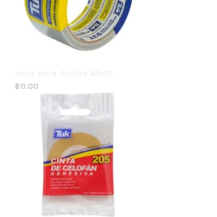
cinta para ductos 48x10
Precio
$0.00